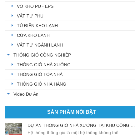
VỎ KHO PU - EPS
VẬT TƯ PHỤ
TỦ ĐIỆN KHO LẠNH
CỬA KHO LANH
VẬT TƯ NGÀNH LẠNH
THÔNG GIÓ CÔNG NGHIỆP
THÔNG GIÓ NHÀ XƯỞNG
THÔNG GIÓ TÒA NHÀ
THÔNG GIÓ NHÀ HÀNG
Video Dự Án
SẢN PHẨM NỔI BẬT
DỰ ÁN THÔNG GIÓ NHÀ XƯỞNG TẠI KHU CÔNG NGHIỆP BẮC THĂNG LONG
Hệ thống thông gió là một hệ thống không thể...