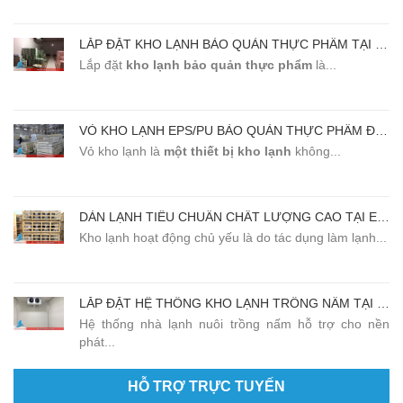
LẮP ĐẶT KHO LẠNH BẢO QUẢN THỰC PHẨM TẠI NHÀ HÀNG SANSAN BẮC NINH
Lắp đặt
kho lạnh
bảo quản thực phẩm
là...
VỎ KHO LẠNH EPS/PU BẢO QUẢN THỰC PHẨM ĐẠT CHẤT LƯỢNG CAO
Vỏ kho lạnh là
một thiết bị kho lạnh
không...
DÀN LẠNH TIÊU CHUẨN CHẤT LƯỢNG CAO TẠI EMMANUEL
Kho lạnh hoạt động chủ yếu là do tác dụng làm lạnh...
LẮP ĐẶT HỆ THỐNG KHO LẠNH TRỒNG NẤM TẠI SÓC SƠN - HÀ NỘI
Hệ thống nhà lạnh nuôi trồng nấm hỗ trợ cho nền
phát...
HỖ TRỢ TRỰC TUYẾN