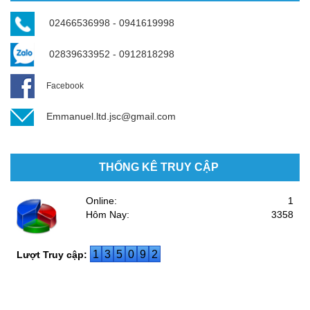
02466536998 - 0941619998
02839633952 - 0912818298
Facebook
Emmanuel.ltd.jsc@gmail.com
THỐNG KÊ TRUY CẬP
Online:
1
Hôm Nay:
3358
1
3
5
0
9
2
Lượt Truy cập: