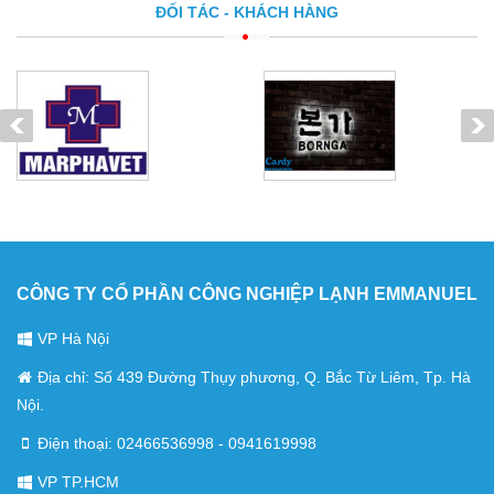
ĐỐI TÁC - KHÁCH HÀNG
CÔNG TY CỔ PHẦN CÔNG NGHIỆP LẠNH EMMANUEL
VP Hà Nội
Địa chỉ: Số 439 Đường Thụy phương, Q. Bắc Từ Liêm, Tp. Hà
Nội.
Điện thoại: 02466536998 - 0941619998
VP TP.HCM