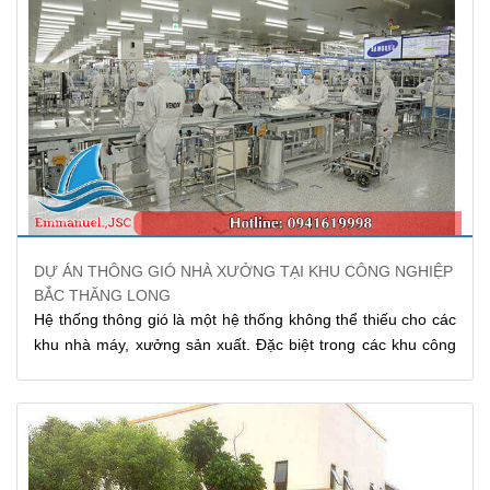
DỰ ÁN THÔNG GIÓ NHÀ XƯỞNG TẠI KHU CÔNG NGHIỆP
BẮC THĂNG LONG
Hệ thống thông gió là một hệ thống không thể thiếu cho các
khu nhà máy, xưởng sản xuất. Đặc biệt trong các khu công
nghiệp có quy mô, với số lượng lớn nhà xưởng thì vấn đề
này càng không thể bỏ qua. Emmanuel tự hào là nhà cung
cấp giải pháp, lắp đặt hệ thống
thông gió nhà xưởng
cho
khu công nghiệp Bắc Thăng Long.