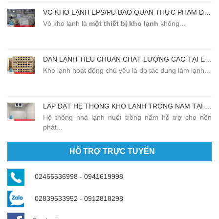
VỎ KHO LẠNH EPS/PU BẢO QUẢN THỰC PHẨM ĐẠT CHẤT LƯỢNG CAO
Vỏ kho lạnh là
một thiết bị kho lạnh
không...
DÀN LẠNH TIÊU CHUẨN CHẤT LƯỢNG CAO TẠI EMMANUEL
Kho lạnh hoạt động chủ yếu là do tác dụng làm lạnh...
LẮP ĐẶT HỆ THỐNG KHO LẠNH TRỒNG NẤM TẠI SÓC SƠN - HÀ NỘI
Hệ thống nhà lạnh nuôi trồng nấm hỗ trợ cho nền
phát...
HỖ TRỢ TRỰC TUYẾN
02466536998 - 0941619998
02839633952 - 0912818298