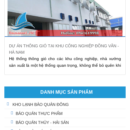
DỰ ÁN THÔNG GIÓ TẠI KHU CÔNG NGHIỆP ĐỒNG VĂN -
HÀ NAM
Hệ thống thông gió cho các khu công nghiệp, nhà xưởng
sản xuất là một hệ thống quan trọng, không thể bỏ quên khi
tiến hành xây dựng. Góp phần vào việc nâng cao năng suất
lao động, đảm bảo sức khỏe người lao động, cần phải đầu
tư có quy mô đối với những nhà xưởng có số lượng công
nhân lớn. Và khu công nghiệp Đồng Văn - Hà Nam chính là
DANH MỤC SẢN PHẨM
một điển hình lắp đặt hệ thống
thông gió nhà xưởng
mà
KHO LẠNH BẢO QUẢN ĐÔNG
Emmanuel đã hỗ trợ.
BẢO QUẢN THỰC PHẨM
BẢO QUẢN THỦY - HẢI SẢN