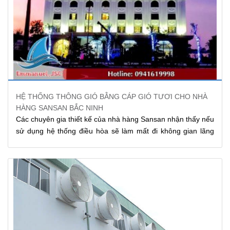
HỆ THỐNG THÔNG GIÓ BẰNG CÁP GIÓ TƯƠI CHO NHÀ
HÀNG SANSAN BẮC NINH
Các chuyên gia thiết kế của nhà hàng Sansan nhận thấy nếu
sử dụng hệ thống điều hòa sẽ làm mất đi không gian lãng
mạn của các cặp tình nhân. Vì thế Sansan đã hợp tác với
Emmanuel lắp đặt và phát triển hệ thống cáp gió
thông gió
nhà hàng
. Thiết kế này giúp không khí trong nhà hàng được
lưu thông, không có sự ngột ngạt ngay cả lúc đông người
nhất.