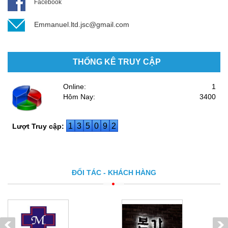
Facebook
Emmanuel.ltd.jsc@gmail.com
THỐNG KÊ TRUY CẬP
Online:
1
Hôm Nay:
3400
1
3
5
0
9
2
Lượt Truy cập:
ĐỐI TÁC - KHÁCH HÀNG