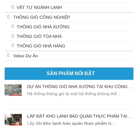
VẬT TƯ NGÀNH LẠNH
THÔNG GIÓ CÔNG NGHIỆP
THÔNG GIÓ NHÀ XƯỞNG
THÔNG GIÓ TÒA NHÀ
THÔNG GIÓ NHÀ HÀNG
Video Dự Án
SẢN PHẨM NỔI BẬT
DỰ ÁN THÔNG GIÓ NHÀ XƯỞNG TẠI KHU CÔNG NGHIỆP BẮC THĂNG LONG
Hệ thống thông gió là một hệ thống không thể...
LẮP ĐẶT KHO LẠNH BẢO QUẢN THỰC PHẨM TẠI NHÀ HÀNG SANSAN BẮC NINH
Lắp đặt
kho lạnh
bảo quản thực phẩm
là...