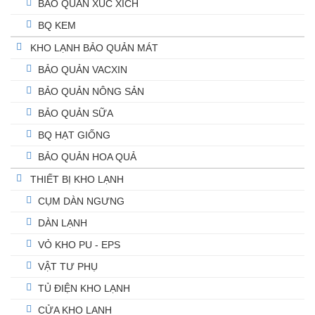
BẢO QUẢN XÚC XÍCH
BQ KEM
KHO LẠNH BẢO QUẢN MÁT
BẢO QUẢN VACXIN
BẢO QUẢN NÔNG SẢN
BẢO QUẢN SỮA
BQ HẠT GIỐNG
BẢO QUẢN HOA QUẢ
THIẾT BỊ KHO LẠNH
CỤM DÀN NGƯNG
DÀN LẠNH
VỎ KHO PU - EPS
VẬT TƯ PHỤ
TỦ ĐIỆN KHO LẠNH
CỬA KHO LANH