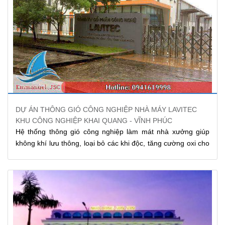
DỰ ÁN THÔNG GIÓ CÔNG NGHIỆP NHÀ MÁY LAVITEC
KHU CÔNG NGHIỆP KHAI QUANG - VĨNH PHÚC
Hệ thống thông gió công nghiệp làm mát nhà xưởng giúp
không khí lưu thông, loại bỏ các khi độc, tăng cường oxi cho
sự hô hấp,.. Đồng thời loại bỏ các mùi ẩm thấp trong không
gian nhà xưởng. Ý thức được điều này, Công ty cổ phần
công nghệ LAVITEC đã lựa chọn Emmanuel cung cấp giải
pháp thông gió nhà xưởng cho nhà máy Lavitec tại KCN
Khai Quang – Vĩnh Phúc.