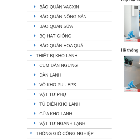
BẢO QUẢN VACXIN
BẢO QUẢN NÔNG SẢN
BẢO QUẢN SỮA
BQ HẠT GIỐNG
BẢO QUẢN HOA QUẢ
Hệ thống 
THIẾT BỊ KHO LẠNH
CỤM DÀN NGƯNG
DÀN LẠNH
VỎ KHO PU - EPS
VẬT TƯ PHỤ
TỦ ĐIỆN KHO LẠNH
CỬA KHO LANH
VẬT TƯ NGÀNH LẠNH
THÔNG GIÓ CÔNG NGHIỆP