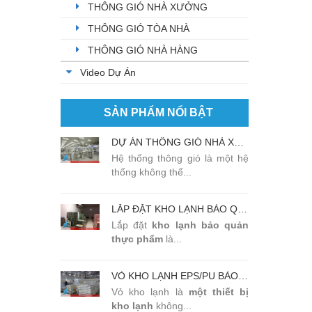
THÔNG GIÓ NHÀ XƯỞNG
THÔNG GIÓ TÒA NHÀ
THÔNG GIÓ NHÀ HÀNG
Video Dự Án
SẢN PHẨM NỔI BẬT
DỰ ÁN THÔNG GIÓ NHÀ XƯỞNG TẠI KHU CÔNG NGHIỆP BẮC THĂNG LONG
Hệ thống thông gió là một hệ
thống không thể...
LẮP ĐẶT KHO LẠNH BẢO QUẢN THỰC PHẨM TẠI NHÀ HÀNG SANSAN BẮC NINH
Lắp đặt
kho lạnh
bảo quản
thực phẩm
là...
VỎ KHO LẠNH EPS/PU BẢO QUẢN THỰC PHẨM ĐẠT CHẤT LƯỢNG CAO
Vỏ kho lạnh là
một thiết bị
kho lạnh
không...