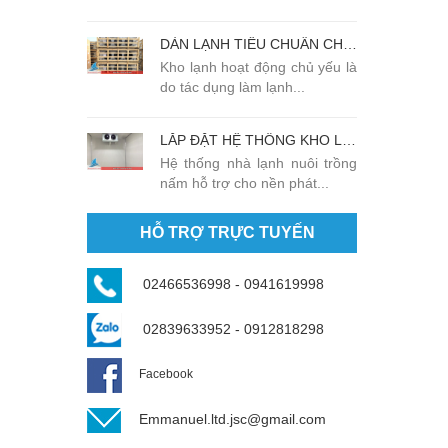
DÀN LẠNH TIÊU CHUẨN CHẤT LƯỢNG CAO TẠI EMMANUEL
Kho lạnh hoạt động chủ yếu là
do tác dụng làm lạnh...
LẮP ĐẶT HỆ THỐNG KHO LẠNH TRỒNG NẤM TẠI SÓC SƠN - HÀ NỘI
Hệ thống nhà lạnh nuôi trồng
nấm hỗ trợ cho nền phát...
HỖ TRỢ TRỰC TUYẾN
02466536998 - 0941619998
02839633952 - 0912818298
Facebook
Emmanuel.ltd.jsc@gmail.com