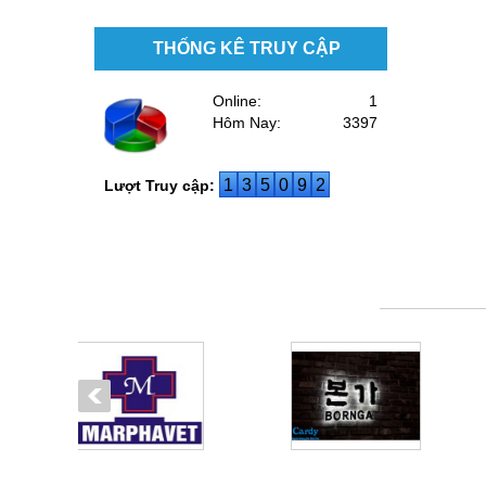
THỐNG KÊ TRUY CẬP
Online:
1
Hôm Nay:
3397
1
3
5
0
9
2
Lượt Truy cập: