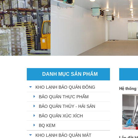
DANH MỤC SẢN PHẨM
KHO LẠNH BẢO QUẢN ĐÔNG
Hệ thống
BẢO QUẢN THỰC PHẨM
BẢO QUẢN THỦY - HẢI SẢN
BẢO QUẢN XÚC XÍCH
BQ KEM
KHO LẠNH BẢO QUẢN MÁT
Lắp đặt k