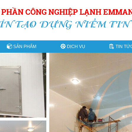
Ổ PHẦN CÔNG NGHIỆP LẠNH EMMA
ÍN TẠO DỰNG NIỀM TIN
SẢN PHẨM
DỊCH VỤ
TIN TỨ