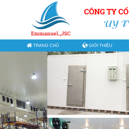
CÔNG TY C
UY T
TRANG CHỦ
GIỚI THIỆU