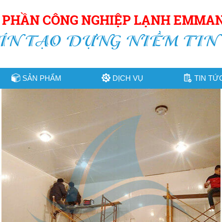
Ổ PHẦN CÔNG NGHIỆP LẠNH EMMA
ÍN TẠO DỰNG NIỀM TIN
SẢN PHẨM
DỊCH VỤ
TIN TỨ