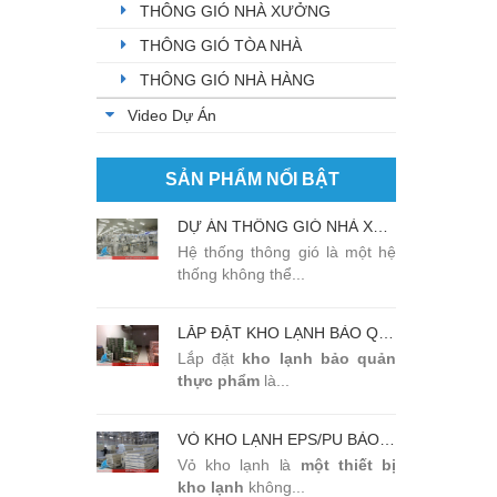
THÔNG GIÓ NHÀ XƯỞNG
THÔNG GIÓ TÒA NHÀ
THÔNG GIÓ NHÀ HÀNG
Video Dự Án
SẢN PHẨM NỔI BẬT
DỰ ÁN THÔNG GIÓ NHÀ XƯỞNG TẠI KHU CÔNG NGHIỆP BẮC THĂNG LONG
Hệ thống thông gió là một hệ
thống không thể...
LẮP ĐẶT KHO LẠNH BẢO QUẢN THỰC PHẨM TẠI NHÀ HÀNG SANSAN BẮC NINH
Lắp đặt
kho lạnh
bảo quản
thực phẩm
là...
VỎ KHO LẠNH EPS/PU BẢO QUẢN THỰC PHẨM ĐẠT CHẤT LƯỢNG CAO
Vỏ kho lạnh là
một thiết bị
kho lạnh
không...