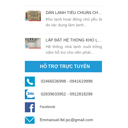
DÀN LẠNH TIÊU CHUẨN CHẤT LƯỢNG CAO TẠI EMMANUEL
Kho lạnh hoạt động chủ yếu là
do tác dụng làm lạnh...
LẮP ĐẶT HỆ THỐNG KHO LẠNH TRỒNG NẤM TẠI SÓC SƠN - HÀ NỘI
Hệ thống nhà lạnh nuôi trồng
nấm hỗ trợ cho nền phát...
HỖ TRỢ TRỰC TUYẾN
02466536998 - 0941619998
02839633952 - 0912818298
Facebook
Emmanuel.ltd.jsc@gmail.com