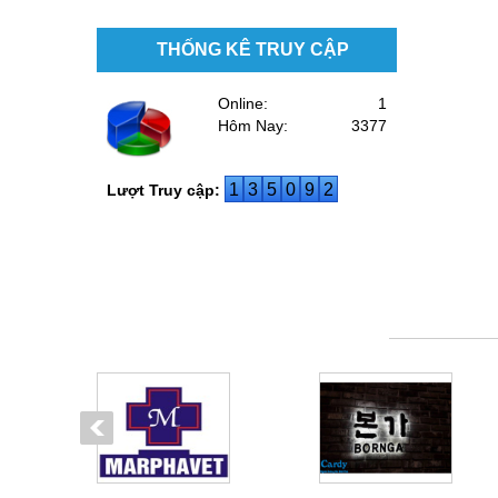
THỐNG KÊ TRUY CẬP
Online:
1
Hôm Nay:
3377
1
3
5
0
9
2
Lượt Truy cập: