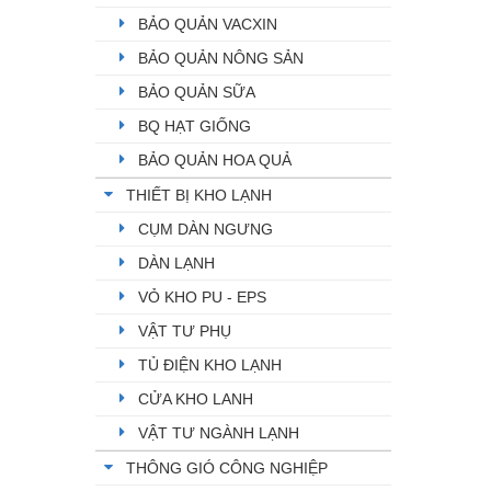
BẢO QUẢN VACXIN
BẢO QUẢN NÔNG SẢN
BẢO QUẢN SỮA
BQ HẠT GIỐNG
BẢO QUẢN HOA QUẢ
THIẾT BỊ KHO LẠNH
CỤM DÀN NGƯNG
DÀN LẠNH
VỎ KHO PU - EPS
VẬT TƯ PHỤ
TỦ ĐIỆN KHO LẠNH
CỬA KHO LANH
VẬT TƯ NGÀNH LẠNH
THÔNG GIÓ CÔNG NGHIỆP