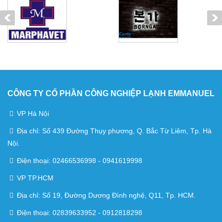
CÔNG TY CỔ PHẦN CÔNG NGHIỆP LẠNH EMMANUEL
VP Hà Nội
Địa chỉ: Số 439 Đường Thụy phương, Q. Bắc Từ Liêm, Tp. Hà
Nội.
Điện thoại: 02466536998 - 0941619998
VP TP.HCM
Địa chỉ: Số 19, Đường Dương Đình nghệ, Q11, Tp. HCM.
Điện thoại: 02839633952 - 0912818298