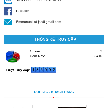
Facebook
Emmanuel.ltd.jsc@gmail.com
THỐNG KÊ TRUY CẬP
Online:
2
Hôm Nay:
3410
1
3
5
0
9
2
Lượt Truy cập:
ĐỐI TÁC - KHÁCH HÀNG