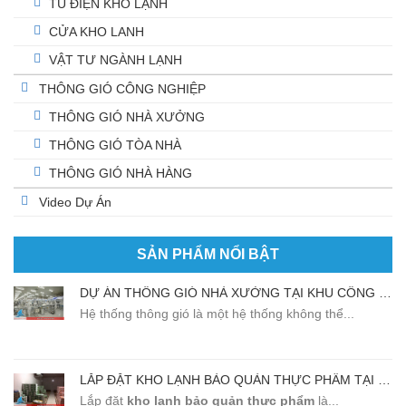
TỦ ĐIỆN KHO LẠNH
CỬA KHO LANH
VẬT TƯ NGÀNH LẠNH
THÔNG GIÓ CÔNG NGHIỆP
THÔNG GIÓ NHÀ XƯỞNG
THÔNG GIÓ TÒA NHÀ
THÔNG GIÓ NHÀ HÀNG
Video Dự Án
SẢN PHẨM NỔI BẬT
DỰ ÁN THÔNG GIÓ NHÀ XƯỞNG TẠI KHU CÔNG NGHIỆP BẮC THĂNG LONG
Hệ thống thông gió là một hệ thống không thể...
LẮP ĐẶT KHO LẠNH BẢO QUẢN THỰC PHẨM TẠI NHÀ HÀNG SANSAN BẮC NINH
Lắp đặt
kho lạnh
bảo quản thực phẩm
là...