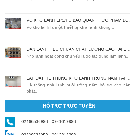
VỎ KHO LẠNH EPS/PU BẢO QUẢN THỰC PHẨM ĐẠT CHẤT LƯỢNG CAO
Vỏ kho lạnh là
một thiết bị kho lạnh
không...
DÀN LẠNH TIÊU CHUẨN CHẤT LƯỢNG CAO TẠI EMMANUEL
Kho lạnh hoạt động chủ yếu là do tác dụng làm lạnh...
LẮP ĐẶT HỆ THỐNG KHO LẠNH TRỒNG NẤM TẠI SÓC SƠN - HÀ NỘI
Hệ thống nhà lạnh nuôi trồng nấm hỗ trợ cho nền
phát...
HỖ TRỢ TRỰC TUYẾN
02466536998 - 0941619998
02839633952 - 0912818298