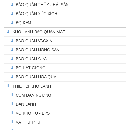
BẢO QUẢN THỦY - HẢI SẢN
BẢO QUẢN XÚC XÍCH
BQ KEM
KHO LẠNH BẢO QUẢN MÁT
BẢO QUẢN VACXIN
BẢO QUẢN NÔNG SẢN
BẢO QUẢN SỮA
BQ HẠT GIỐNG
BẢO QUẢN HOA QUẢ
THIẾT BỊ KHO LẠNH
CỤM DÀN NGƯNG
DÀN LẠNH
VỎ KHO PU - EPS
VẬT TƯ PHỤ