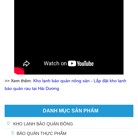
>> Xem thêm:
Kho lạnh bảo quản nông sản - Lắp đặt kho lạnh
bảo quản rau tại Hải Dương​
DANH MỤC SẢN PHẨM
KHO LẠNH BẢO QUẢN ĐÔNG
BẢO QUẢN THỰC PHẨM